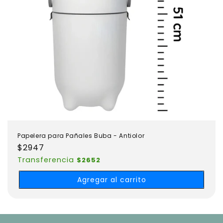
Papelera para Pañales Buba - Antiolor
Precio
$2947
habitual
Transferencia
$2652
Agregar al carrito